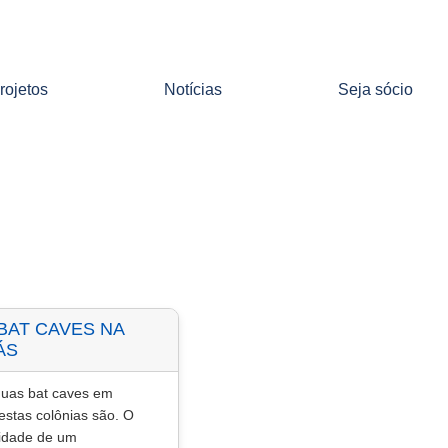
rojetos
Notícias
Seja sócio
BAT CAVES NA
ÁS
duas bat caves em
stas colônias são. O
sidade de um