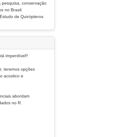
 à pesquisa, conservação
 no Brasil.
 Estudo de Quirópteros
á imperdível!!
ar, teremos opções
 acústico e
enciais abordam
dados no R.