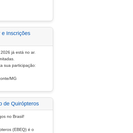
 e Inscrições
2026 já está no ar.
mitadas.
a sua participação:
izonte/MG
do de Quirópteros
s no Brasil!
ópteros (EBEQ) é o