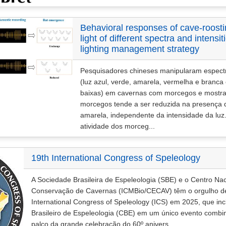
Behavioral responses of cave-roosting
light of different spectra and intensit
lighting management strategy
Pesquisadores chineses manipularam espectr
(luz azul, verde, amarela, vermelha e branca
baixas) em cavernas com morcegos e mostra
morcegos tende a ser reduzida na presença d
amarela, independente da intensidade da luz.
atividade dos morceg...
19th International Congress of Speleology
A Sociedade Brasileira de Espeleologia (SBE) e o Centro Na
Conservação de Cavernas (ICMBio/CECAV) têm o orgulho de
International Congress of Speleology (ICS) em 2025, que inc
Brasileiro de Espeleologia (CBE) em um único evento comb
palco da grande celebração do 60º anivers...